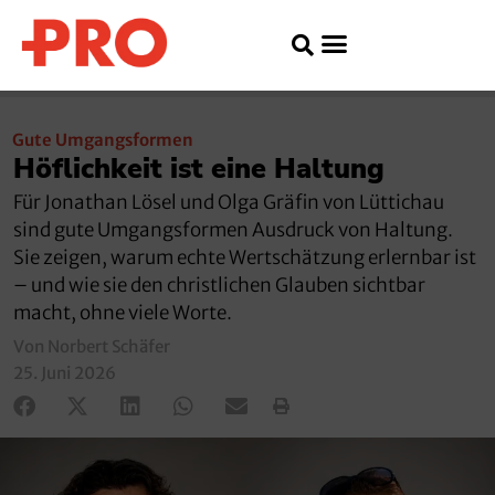
Gute Umgangsformen
Höflichkeit ist eine Haltung
Für Jonathan Lösel und Olga Gräfin von Lüttichau
sind gute Umgangsformen Ausdruck von Haltung.
Sie zeigen, warum echte Wertschätzung erlernbar ist
– und wie sie den christlichen Glauben sichtbar
macht, ohne viele Worte.
Von Norbert Schäfer
25. Juni 2026