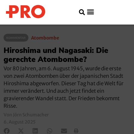
Atombombe
KOMMENTAR
Hiroshima und Nagasaki: Die
gerechte Atombombe?
Vor 80 Jahren, am 6. August 1945, wurde die erste
von zwei Atombomben über der japanischen Stadt
Hiroshima abgeworfen. Dieser Tag hat die Welt für
immer verändert. Und auch jetzt findet ein
gravierender Wandel statt. Der Frieden bekommt
Risse.
Von Jörn Schumacher
6. August 2025