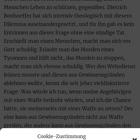
Menschen Leben zu schützen, gegenüber. Dietrich
Bonhoeffer hat sich intensiv theologisch mit diesem
Dilemma auseinandergesetzt, und für ihn gab es kein
Entrinnen aus dieser Frage ohne eine sündige Tat.
Erschießt man einen Menschen, macht man sich vor
Gott schuldig. Erlaubt man das Morden eines
Tyrannen und hilft nicht, das Morden zu stoppen,
macht man sich ebenso schuldig. Wer den Wehrdienst
leisten musste und diesen aus Gewissensgründen
ablehnen wollte, kennt die seit jeher vieldiskutierte
Frage: Was würde ich tun, wenn meine Angehörigen
mit einer Waffe bedroht würden, und ich die Chance
hätte, sie meinerseits mit einer Waffe zu retten? Der
eine kann aus Gewissensgründen nicht zur Waffe
greifen, der andere kann aus Gewissensgründen den
Dienst an der Waffe nicht verweigern.
Cookie-Zustimmung