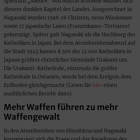
Spielfilm „Silence“ von Martin Scorsese widmet sich
diesem dunklen Kapitel des Landes. Ausgerechnet in
Nagasaki wurden 1596 26 Christen, neun Missionare
sowie 17 japanische Laien (Franziskaner-Tertiaren)
gekreuzigt. Später galt Nagasaki als die Hochburg der
Katholiken in Japan. Bei dem Atombombenabwurf auf
die Stadt 1945 kamen 8.500 der 12.000 Katholiken in
Japans größter christlicher Gemeinde Urakami um.
Die Urakami-Kathedrale, einstmals die größte
Kathedrale in Ostasien, wurde bei dem Ereignis dem
Erdboden gleichgemacht (Lesen Sie
hier
einen
ausführlichen Bericht dazu).
Mehr Waffen führen zu mehr
Waffengewalt
In den Atombomben von Hiroshima und Nagasaki
konzentriert sich die Frage und das Paradoxon des