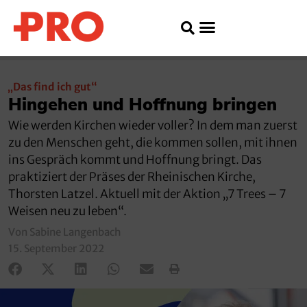
„Das find ich gut“
Hingehen und Hoffnung bringen
Wie werden Kirchen wieder voller? In dem man zuerst
zu den Menschen geht, die kommen sollen, mit ihnen
ins Gespräch kommt und Hoffnung bringt. Das
praktiziert der Präses der Rheinischen Kirche,
Thorsten Latzel. Aktuell mit der Aktion „7 Trees – 7
Weisen neu zu leben“.
Von Sabine Langenbach
15. September 2022