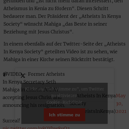
gefunden und „ist nicht mehr daran interessiert, den
Atheismus in Kenia zu fördern“. Diesen Schritt
bedauere man. Der Präsident der „Atheists In Kenya
Society“ wünscht Mahiga „das Beste in seiner
Beziehung mit Jesus Christus“.
In einem ebenfalls auf der Twitter-Seite der „Atheists
In Kenya Society“ geteilten Video ist zu sehen, wie
Mahiga in einer Kirche seinen Rücktritt bestätigt.
📹VIDEO – Former Atheists
In Kenya Secretary Seth
Klicke auf "Ich stimme zu", um Twitter
Mahiga in church TODAY
— Atheists In Kenya
May
zu aktivieren
accepting Jesus Christ and
Cookie-Richtlinie
Society
30,
announcing his resignation.
(@AtheistsInKenya)
2021
Ich stimme zu
Surreal!
pic.twitter.com/p8OYhw8uQ3