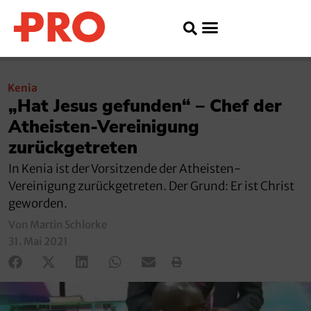
Kenia
„Hat Jesus gefunden“ – Chef der
Atheisten-Vereinigung
zurückgetreten
In Kenia ist der Vorsitzende der Atheisten-
Vereinigung zurückgetreten. Der Grund: Er ist Christ
geworden.
Von Martin Schlorke
31. Mai 2021