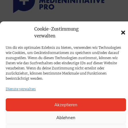
PRINTAUSGABE
Cookie-Zustimmung
verwalten
Mediadaten
Um dir ein optimales Erlebnis zu bieten, verwenden wir Technologien
PROKOMPAKT
wie Cookies, um Geräteinformationen zu speichern und/oder darauf
zuzugreifen. Wenn du diesen Technologien zustimmst, können wir
Impressum
Daten wie das Surfverhalten oder eindeutige IDs auf dieser Website
verarbeiten. Wenn du deine Zustimmung nicht erteilst oder
zurückziehst, können bestimmte Merkmale und Funktionen
SPENDEN
beeinträchtigt werden.
Datenschutz
Dienste verwalten
KONTAKT
Akzeptieren
Cookie-Richtlinie
Ablehnen