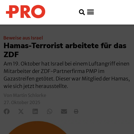
Beweise aus Israel
Hamas-Terrorist arbeitete für das
ZDF
Am 19. Oktober hat Israel bei einem Luftangriff einen
Mitarbeiter der ZDF-Partnerfirma PMP im
Gazastreifen getötet. Dieser war Mitglied der Hamas,
wie sich jetzt herausstellte.
Von Martin Schlorke
27. Oktober 2025