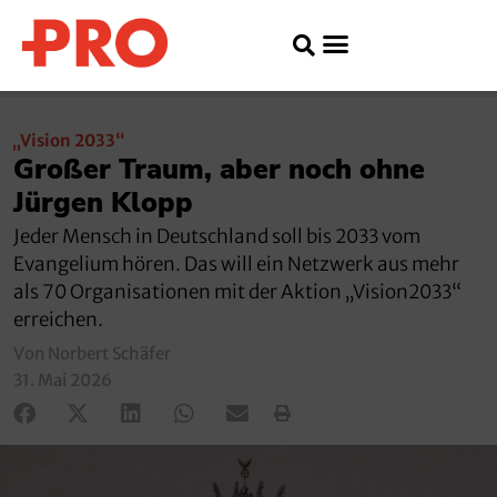
„Vision 2033“
Großer Traum, aber noch ohne
Jürgen Klopp
Jeder Mensch in Deutschland soll bis 2033 vom
Evangelium hören. Das will ein Netzwerk aus mehr
als 70 Organisationen mit der Aktion „Vision2033“
erreichen.
Von Norbert Schäfer
31. Mai 2026