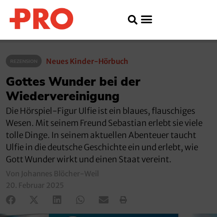
Neues Kinder-Hörbuch
REZENSION
Gottes Wunder bei der
Wiedervereinigung
Die Hörspiel-Figur Ulfie ist ein blaues, flauschiges
Wesen. Mit seinem Freund Sebastian erlebt sie viele
tolle Dinge. In seinem aktuellen Abenteuer taucht
Ulfie in die deutsche Geschichte ein und erlebt, wie
Gott Wunder wirkt und einen Staat vereint.
Von Johannes Blöcher-Weil
20. Februar 2025