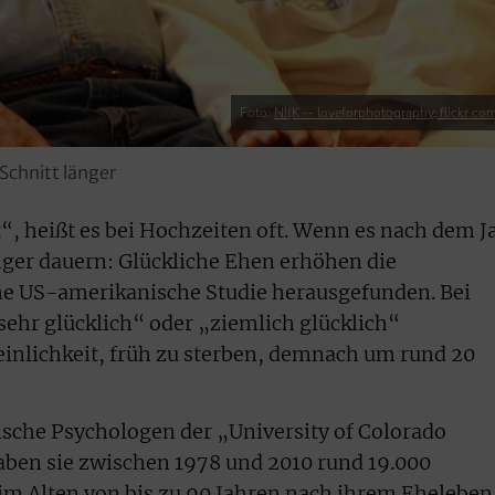
Foto:
N!(K -- loveforphotography, flickr.co
 Schnitt länger
t“, heißt es bei Hochzeiten oft. Wenn es nach dem J
änger dauern: Glückliche Ehen erhöhen die
ne US-amerikanische Studie herausgefunden. Bei
sehr glücklich“ oder „ziemlich glücklich“
einlichkeit, früh zu sterben, demnach um rund 20
ische Psychologen der „University of Colorado
en sie zwischen 1978 und 2010 rund 19.000
im Alten von bis zu 90 Jahren nach ihrem Eheleben