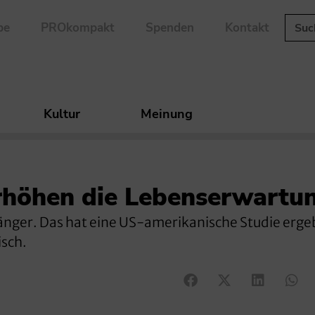
be
PROkompakt
Spenden
Kontakt
Kultur
Meinung
erhöhen die Lebenserwartu
t länger. Das hat eine US-amerikanische Studie erge
isch.