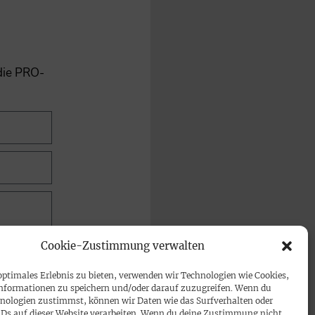
 die PRO-
Cookie-Zustimmung verwalten
optimales Erlebnis zu bieten, verwenden wir Technologien wie Cookies,
nformationen zu speichern und/oder darauf zuzugreifen. Wenn du
nologien zustimmst, können wir Daten wie das Surfverhalten oder
IDs auf dieser Website verarbeiten. Wenn du deine Zustimmung nicht