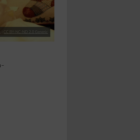
m
|
CC BY-NC-ND 2.0 Generic
a-