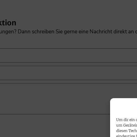
ktion
gungen? Dann schreiben Sie gerne eine Nachricht direkt an
Um dir ein 
um Gerätei
diesen Tech
eindeutige 