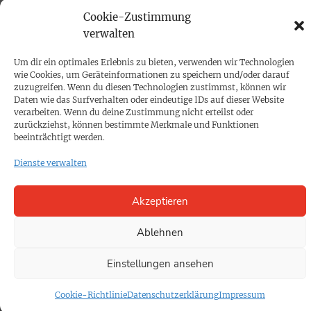
Mediadaten
Cookie-Zustimmung
verwalten
PROKOMPAKT
Impressum
Um dir ein optimales Erlebnis zu bieten, verwenden wir Technologien
wie Cookies, um Geräteinformationen zu speichern und/oder darauf
zuzugreifen. Wenn du diesen Technologien zustimmst, können wir
Daten wie das Surfverhalten oder eindeutige IDs auf dieser Website
SPENDEN
verarbeiten. Wenn du deine Zustimmung nicht erteilst oder
Datenschutz
zurückziehst, können bestimmte Merkmale und Funktionen
beeinträchtigt werden.
Dienste verwalten
KONTAKT
Cookie-Richtlinie
Akzeptieren
Ablehnen
Einstellungen ansehen
Cookie-Richtlinie
Datenschutzerklärung
Impressum