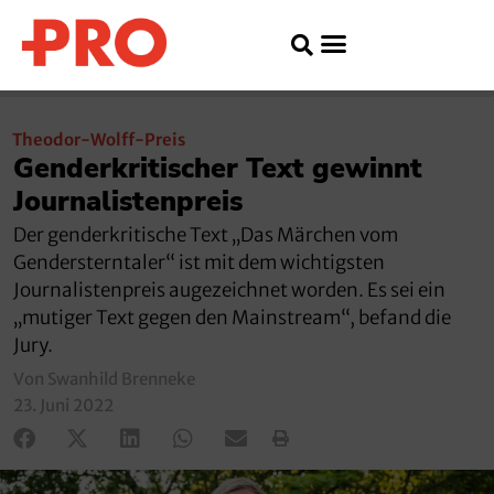
Theodor-Wolff-Preis
Genderkritischer Text gewinnt
Journalistenpreis
Der genderkritische Text „Das Märchen vom
Gendersterntaler“ ist mit dem wichtigsten
Journalistenpreis augezeichnet worden. Es sei ein
„mutiger Text gegen den Mainstream“, befand die
Jury.
Von Swanhild Brenneke
23. Juni 2022