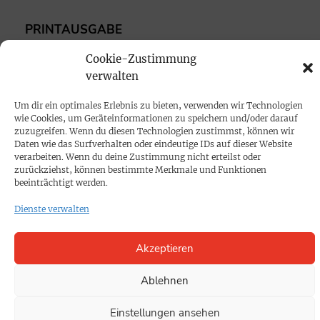
PRINTAUSGABE
Mediadaten
Cookie-Zustimmung
verwalten
PROKOMPAKT
Um dir ein optimales Erlebnis zu bieten, verwenden wir Technologien
Impressum
wie Cookies, um Geräteinformationen zu speichern und/oder darauf
zuzugreifen. Wenn du diesen Technologien zustimmst, können wir
Daten wie das Surfverhalten oder eindeutige IDs auf dieser Website
SPENDEN
verarbeiten. Wenn du deine Zustimmung nicht erteilst oder
zurückziehst, können bestimmte Merkmale und Funktionen
Datenschutz
beeinträchtigt werden.
Dienste verwalten
KONTAKT
Cookie-Richtlinie
Akzeptieren
Ablehnen
Einstellungen ansehen