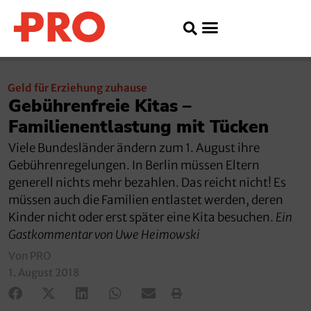
Geld für Erziehung zuhause
Gebührenfreie Kitas –
Familienentlastung mit Tücken
Viele Bundesländer ändern zum 1. August ihre
Gebührenregelungen. In Berlin müssen Eltern
generell nichts mehr bezahlen. Das reicht nicht! Es
müssen auch die Familien entlastet werden, deren
Kinder nicht oder erst später eine Kita besuchen.
Ein
Gastkommentar von Uwe Heimowski
Von PRO
1. August 2018