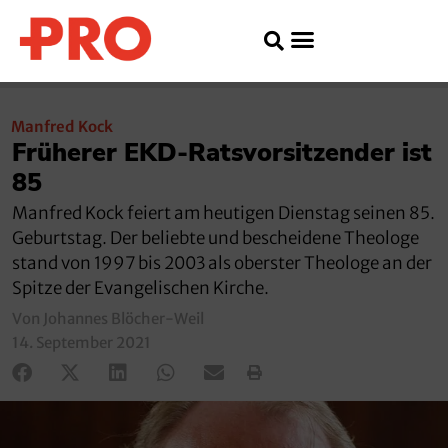
Manfred Kock
Früherer EKD-Ratsvorsitzender ist
85
Manfred Kock feiert am heutigen Dienstag seinen 85.
Geburtstag. Der beliebte und bescheidene Theologe
stand von 1997 bis 2003 als oberster Theologe an der
Spitze der Evangelischen Kirche.
Von Johannes Blöcher-Weil
14. September 2021