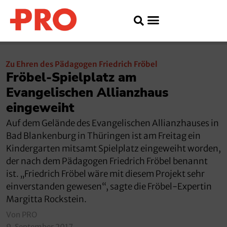
Zu Ehren des Pädagogen Friedrich Fröbel
Fröbel-Spielplatz am
Evangelischen Allianzhaus
eingeweiht
Auf dem Gelände des Evangelischen Allianzhauses in
Bad Blankenburg in Thüringen ist am Freitag ein
Kindergarten mitsamt Spielplatz eingeweiht worden,
der nach dem Pädagogen Friedrich Fröbel benannt
ist. „Friedrich Fröbel wäre mit diesem Projekt sehr
einverstanden gewesen“, sagte die Fröbel-Expertin
Margitta Rockstein.
Von PRO
9. September 2017