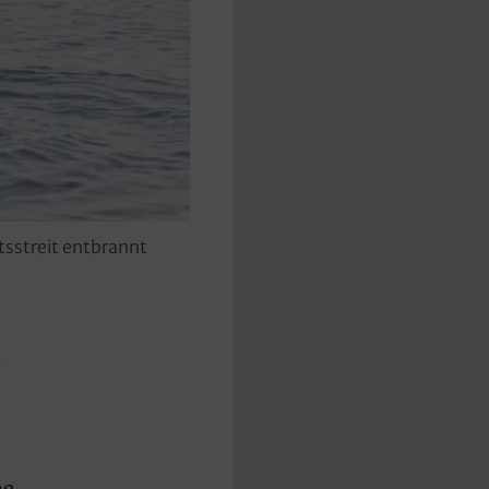
tsstreit entbrannt
ne