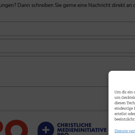
gungen? Dann schreiben Sie gerne eine Nachricht direkt an
Um dir ein 
um Gerätei
diesen Tech
eindeutige 
erteilst o
beeinträcht
Dienste ver