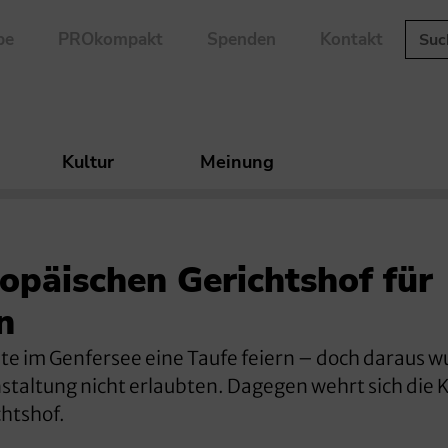
be
PROkompakt
Spenden
Kontakt
Kultur
Meinung
ropäischen Gerichtshof für
n
lte im Genfersee eine Taufe feiern – doch daraus 
nstaltung nicht erlaubten. Dagegen wehrt sich die 
htshof.