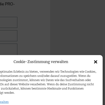
 die PRO-
Cookie-Zustimmung verwalten
optimales Erlebnis zu bieten, verwenden wir Technologien wie Cookies,
nformationen zu speichern und/oder darauf zuzugreifen. Wenn du
nologien zustimmst, können wir Daten wie das Surfverhalten oder
IDs auf dieser Website verarbeiten. Wenn du deine Zustimmung nicht
der zurückziehst, können bestimmte Merkmale und Funktionen
igt werden.
walten