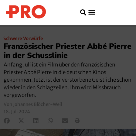
Schwere Vorwürfe
Französischer Priester Abbé Pierre
in der Schusslinie
Anfang Juli ist ein Film über den französischen
Priester Abbé Pierre in die deutschen Kinos
gekommen. Jetzt ist der verstorbene Geistliche schon
wieder in den Schlagzeilen. Ihm wird Missbrauch
vorgeworfen.
Von Johannes Blöcher-Weil
18. Juli 2024