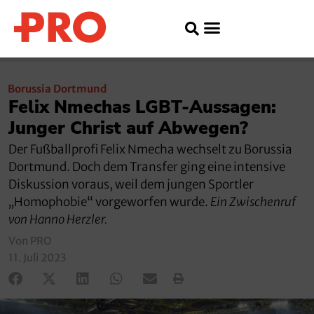
Borussia Dortmund
Felix Nmechas LGBT-Aussagen:
Junger Christ auf Abwegen?
Der Fußballprofi Felix Nmecha wechselt zu Borussia
Dortmund. Doch dem Transfer ging eine intensive
Diskussion voraus, weil dem jungen Sportler
„Homophobie“ vorgeworfen wurde.
Ein Zwischenruf
von Hanno Herzler.
Von PRO
11. Juli 2023