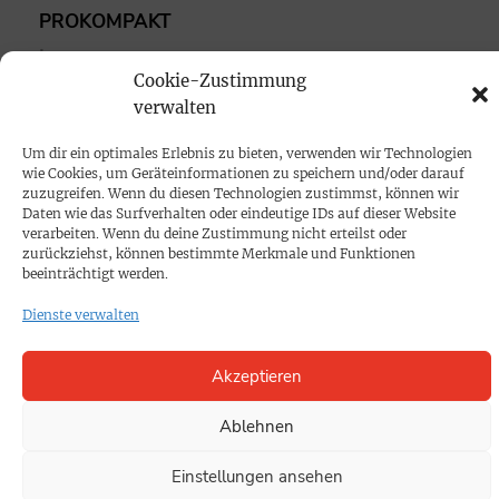
PROKOMPAKT
Impressum
Cookie-Zustimmung
verwalten
SPENDEN
Datenschutz
Um dir ein optimales Erlebnis zu bieten, verwenden wir Technologien
wie Cookies, um Geräteinformationen zu speichern und/oder darauf
zuzugreifen. Wenn du diesen Technologien zustimmst, können wir
Daten wie das Surfverhalten oder eindeutige IDs auf dieser Website
KONTAKT
verarbeiten. Wenn du deine Zustimmung nicht erteilst oder
Cookie-Richtlinie
zurückziehst, können bestimmte Merkmale und Funktionen
beeinträchtigt werden.
Dienste verwalten
Akzeptieren
Ablehnen
Einstellungen ansehen