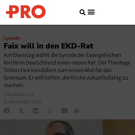
Synode
Faix will in den EKD-Rat
Am Dienstag wählt die Synode der Evangelischen
Kirche in Deutschland einen neuen Rat. Der Theologe
Tobias Faix kandidiert zum ersten Mal für das
Gremium. Er will helfen, die Kirche zukunftsfähig zu
machen.
Von Anna Lutz
6. November 2021