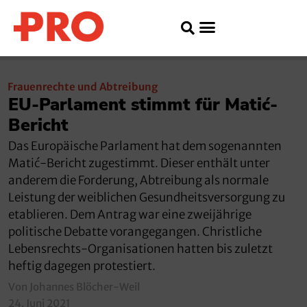
Frauenrechte und Abtreibung
EU-Parlament stimmt für Matić-
Bericht
Das Europäische Parlament hat dem sogenannten
Matić-Bericht zugestimmt. Dieser enthält unter
anderem die Forderung, Abtreibung als normale
Leistung der weiblichen Gesundheitsversorgung zu
etablieren. Dem Antrag war eine zweijährige
politische Debatte vorangegangen. Christliche
Lebensrechts-Organisationen hatten bis zuletzt
heftig dagegen protestiert.
Von Johannes Blöcher-Weil
24. Juni 2021