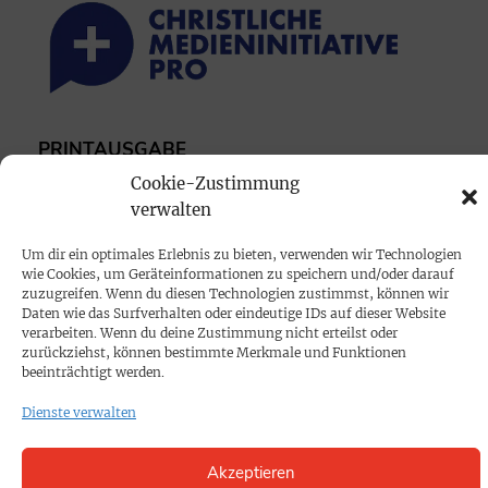
PRINTAUSGABE
Mediadaten
Cookie-Zustimmung
verwalten
PROKOMPAKT
Um dir ein optimales Erlebnis zu bieten, verwenden wir Technologien
wie Cookies, um Geräteinformationen zu speichern und/oder darauf
Impressum
zuzugreifen. Wenn du diesen Technologien zustimmst, können wir
Daten wie das Surfverhalten oder eindeutige IDs auf dieser Website
verarbeiten. Wenn du deine Zustimmung nicht erteilst oder
SPENDEN
zurückziehst, können bestimmte Merkmale und Funktionen
beeinträchtigt werden.
Datenschutz
Dienste verwalten
KONTAKT
Akzeptieren
Cookie-Richtlinie