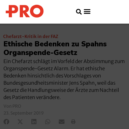
Chefarzt-Kritik in der FAZ
Ethische Bedenken zu Spahns
Organspende-Gesetz
Ein Chefarzt schlägt im Vorfeld der Abstimmung zum
Organspende-Gesetz Alarm. Er hat ethische
Bedenken hinsichtlich des Vorschlages von
Bundesgesundheitsminister Jens Spahn, weil das
Gesetz die Handlungsweise der Ärzte zum Nachteil
des Patienten verändere.
Von PRO
23. September 2019