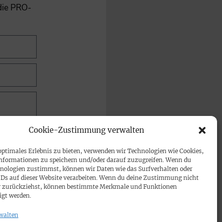
 die PRO-
Cookie-Zustimmung verwalten
optimales Erlebnis zu bieten, verwenden wir Technologien wie Cookies,
nformationen zu speichern und/oder darauf zuzugreifen. Wenn du
nologien zustimmst, können wir Daten wie das Surfverhalten oder
IDs auf dieser Website verarbeiten. Wenn du deine Zustimmung nicht
der zurückziehst, können bestimmte Merkmale und Funktionen
igt werden.
walten