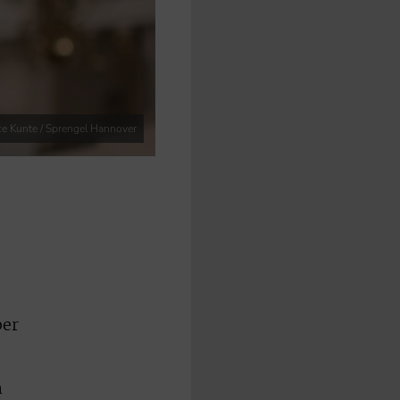
ice Kunte / Sprengel Hannover
ber
n