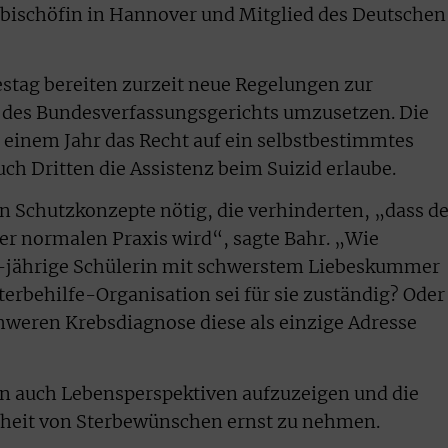
lbischöfin in Hannover und Mitglied des Deutschen
stag bereiten zurzeit neue Regelungen zur
il des Bundesverfassungsgerichts umzusetzen. Die
r einem Jahr das Recht auf ein selbstbestimmtes
uch Dritten die Assistenz beim Suizid erlaube.
n Schutzkonzepte nötig, die verhinderten, „dass de
iner normalen Praxis wird“, sagte Bahr. „Wie
6-jährige Schülerin mit schwerstem Liebeskummer
terbehilfe-Organisation sei für sie zuständig? Oder
hweren Krebsdiagnose diese als einzige Adresse
en auch Lebensperspektiven aufzuzeigen und die
theit von Sterbewünschen ernst zu nehmen.