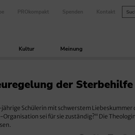
be
PROkompakt
Spenden
Kontakt
Kultur
Meinung
euregelung der Sterbehilfe
6-jährige Schülerin mit schwerstem Liebeskummer
-Organisation sei für sie zuständig?“ Die Theologi
ssen.