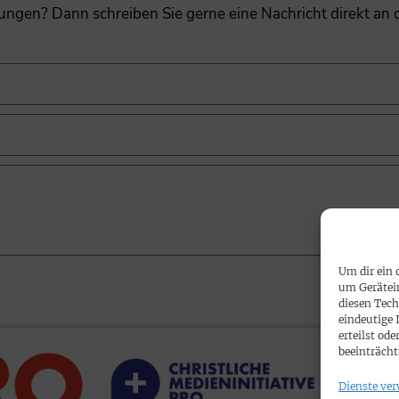
gungen? Dann schreiben Sie gerne eine Nachricht direkt an
Um dir ein 
um Gerätei
diesen Tech
eindeutige 
erteilst o
beeinträcht
Dienste ver