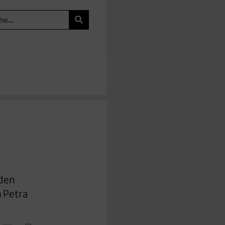
 den
n Petra