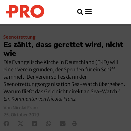
Seenotrettung
Es zählt, dass gerettet wird, nicht
wie
Die Evangelische Kirche in Deutschland (EKD) will
einen Verein gründen, der Spenden für ein Schiff
sammelt. Der Verein soll es dann der
Seenotrettungsorganisation Sea-Watch übergeben.
Warum fließt das Geld nicht direkt an Sea-Watch?
Ein Kommentar von Nicolai Franz
Von Nicolai Franz
25. Oktober 2019