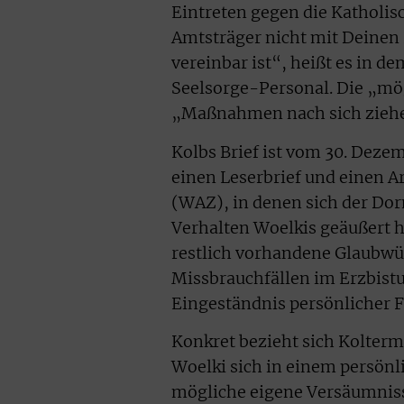
Eintreten gegen die Katholis
Amtsträger nicht mit Deinen 
vereinbar ist“, heißt es in d
Seelsorge-Personal. Die „m
„Maßnahmen nach sich zieh
Kolbs Brief ist vom 30. Dezem
einen Leserbrief und einen A
(WAZ), in denen sich der Do
Verhalten Woelkis geäußert ha
restlich vorhandene Glaubwür
Missbrauchfällen im Erzbist
Eingeständnis persönlicher F
Konkret bezieht sich Kolterm
Woelki sich in einem persön
mögliche eigene Versäumniss