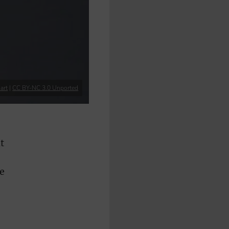
art
|
CC BY-NC 3.0 Unported
t
e