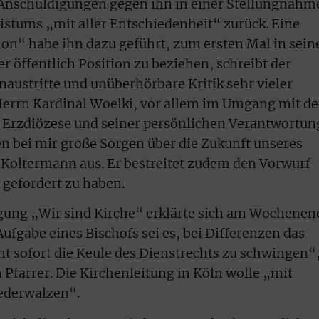
 Anschuldigungen gegen ihn in einer Stellungnahm
istums „mit aller Entschiedenheit“ zurück. Eine
ion“ habe ihn dazu geführt, zum ersten Mal in sei
er öffentlich Position zu beziehen, schreibt der
ustritte und unüberhörbare Kritik sehr vieler
Herrn Kardinal Woelki, vor allem im Umgang mit d
r Erzdiözese und seiner persönlichen Verantwortun
n bei mir große Sorgen über die Zukunft unseres
 Koltermann aus. Er bestreitet zudem den Vorwurf
 gefordert zu haben.
ung „Wir sind Kirche“ erklärte sich am Wochenen
ufgabe eines Bischofs sei es, bei Differenzen das
t sofort die Keule des Dienstrechts zu schwingen“
n Pfarrer. Die Kirchenleitung in Köln wolle „mit
ederwalzen“.