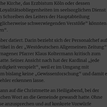
che Kirche, das Erzbistum Köln oder dessen
Loyalitätsobliegenheiten im seelsorglichen Dienst
em Schreiben des Leiters der Hauptabteilung
öglicherweise schwerwiegenden Verstöße“ könnten
en“.
ber datiert. Darin bezieht sich der Personalchef auf
rtikel in der „Westdeutschen Allgemeinen Zeitung“
rmagener Pfarrer Klaus Koltermann kritisch zum
tte. Seiner Ansicht nach hat der Kardinal „jede
digkeit verspielt“, weil er im Umgang mit
um bislang keine „Gewissenforschung“ und damit 
ehler erkennen lasse.
ann auf die Christmette an Heiligabend, bei der
lichen Wort an die Gemeinde gewandt hatte. Ohne
e anzusprechen und auf konkrete Vorwürfe