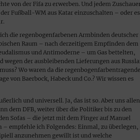
te von der Fifa zu erwerben. Und jedem Zuschaue
ng der Fußball-WM aus Katar einzuschalten – oder es
r.
eich die regenbogenfarbenen Armbinden deutscher
 arabischen Raum – nach derzeitigem Empfinden dem
eudalismus und Antimoderne – um Gas bettelten,
nd wegen der ausbleibenden Lieferungen aus Russl
n muss? Wo waren da die regenbogenfarbentragend
rage von Baerbock, Habeck und Co.? Wir wissen es
rlich und universell. Ja, das ist so. Aber uns allen
nn dem DFB, weiter über die Politiker bis zu den
en Sofas – die jetzt mit dem Finger auf Manuel
n – empfehle ich Folgendes: Einmal, zu überlegen,
piell anzunehmen gewillt ist und welche