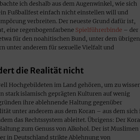
achte ich deshalb aus dem Augenwinkel, wie sich
in Fußballfest einfach nicht einstellen will und
mpörung verbreiten. Der neueste Grund dafür ist,
hat, eine regenbogenfarbene
Spielführerbinde
– der
etwa für den noahitischen Bund, unter dem übrigen
n unter anderem für sexuelle Vielfalt und
ert die Realität nicht
rell Hochgebildeten im Land gehören, um zu wisse
n stark islamisch geprägten Kulturen auf wenig
gründen ihre ablehnende Haltung gegenüber
lität unter anderem aus dem Koran – aus dem sich 
udem das Rechtssystem ableitet. Übrigens: Der Kor
 Haltung zum Genuss von Alkohol. Der ist Muslimen
ier in Deutschland strikte Ablehnung von