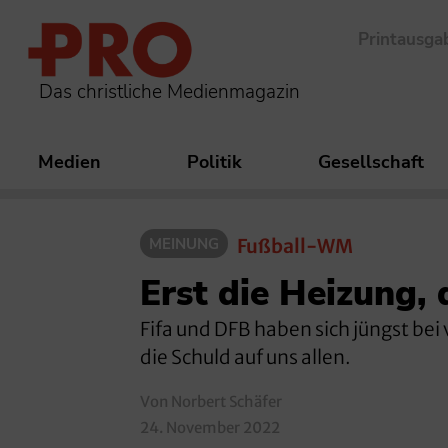
Printausga
Das christliche Medienmagazin
Medien
Politik
Gesellschaft
MEINUNG
Fußball-WM
Erst die Heizung,
Fifa und DFB haben sich jüngst bei 
die Schuld auf uns allen.
Von Norbert Schäfer
24. November 2022