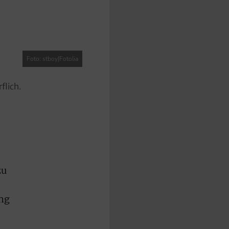
Foto: stboy|Fotolia
flich.
zu
ng