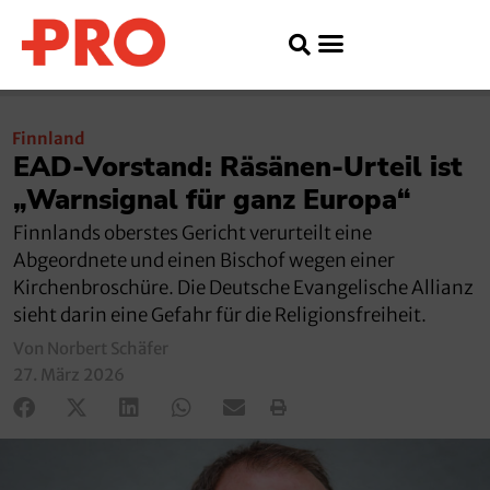
Finnland
EAD-Vorstand: Räsänen-Urteil ist
„Warnsignal für ganz Europa“
Finnlands oberstes Gericht verurteilt eine
Abgeordnete und einen Bischof wegen einer
Kirchenbroschüre. Die Deutsche Evangelische Allianz
sieht darin eine Gefahr für die Religionsfreiheit.
Von Norbert Schäfer
27. März 2026