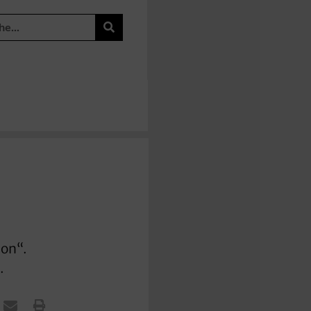
 on“.
.