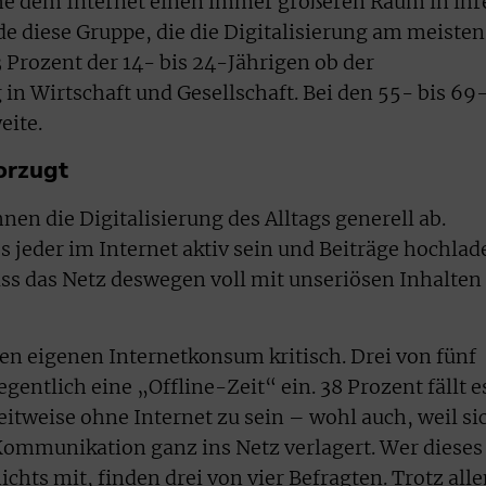
he dem Internet einen immer größeren Raum in ih
de diese Gruppe, die die Digitalisierung am meisten
 Prozent der 14- bis 24-Jährigen ob der
 Wirtschaft und Gesellschaft. Bei den 55- bis 69
eite.
orzugt
nen die Digitalisierung des Alltags generell ab.
ss jeder im Internet aktiv sein und Beiträge hochlad
ass das Netz deswegen voll mit unseriösen Inhalten
ren eigenen Internetkonsum kritisch. Drei von fünf
gentlich eine „Offline-Zeit“ ein. 38 Prozent fällt e
itweise ohne Internet zu sein – wohl auch, weil si
Kommunikation ganz ins Netz verlagert. Wer dieses
chts mit, finden drei von vier Befragten. Trotz all