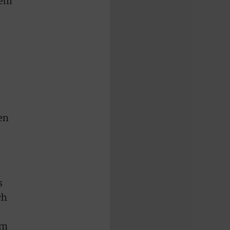
rem
-
en
s
ch
em