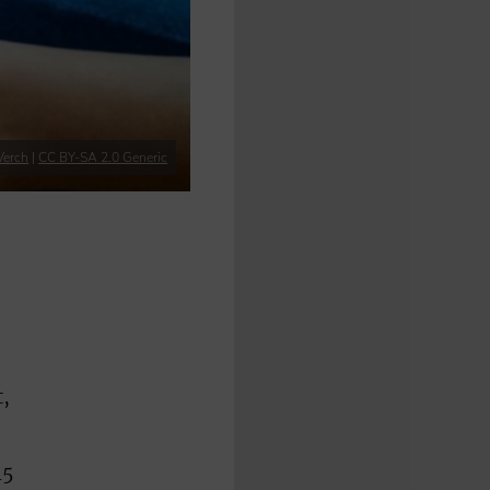
Verch
|
CC BY-SA 2.0 Generic
t,
15