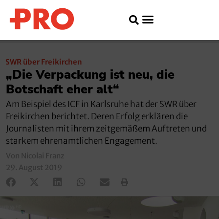
SWR über Freikirchen
„Die Verpackung ist neu, die
Botschaft eher alt“
Am Beispiel des ICF in Karlsruhe hat der SWR über
Freikirchen berichtet. Deren Erfolg erklären die
Journalisten mit ihrem zeitgemäßem Auftreten und
starkem ehrenamtlichen Engagement.
Von Nicolai Franz
29. August 2019