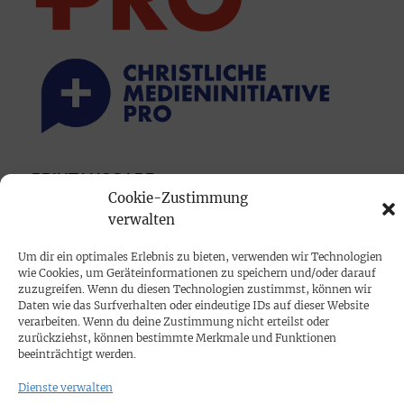
PRINTAUSGABE
Cookie-Zustimmung
Mediadaten
verwalten
Um dir ein optimales Erlebnis zu bieten, verwenden wir Technologien
PROKOMPAKT
wie Cookies, um Geräteinformationen zu speichern und/oder darauf
Impressum
zuzugreifen. Wenn du diesen Technologien zustimmst, können wir
Daten wie das Surfverhalten oder eindeutige IDs auf dieser Website
verarbeiten. Wenn du deine Zustimmung nicht erteilst oder
SPENDEN
zurückziehst, können bestimmte Merkmale und Funktionen
beeinträchtigt werden.
Datenschutz
Dienste verwalten