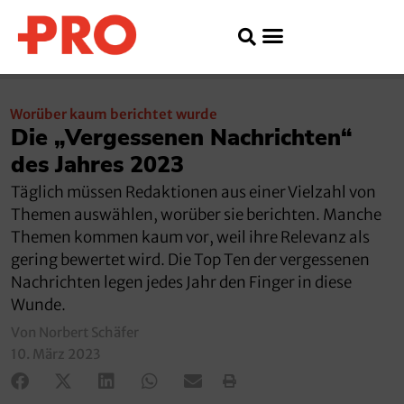
Worüber kaum berichtet wurde
Die „Vergessenen Nachrichten“
des Jahres 2023
Täglich müssen Redaktionen aus einer Vielzahl von
Themen auswählen, worüber sie berichten. Manche
Themen kommen kaum vor, weil ihre Relevanz als
gering bewertet wird. Die Top Ten der vergessenen
Nachrichten legen jedes Jahr den Finger in diese
Wunde.
Von Norbert Schäfer
10. März 2023