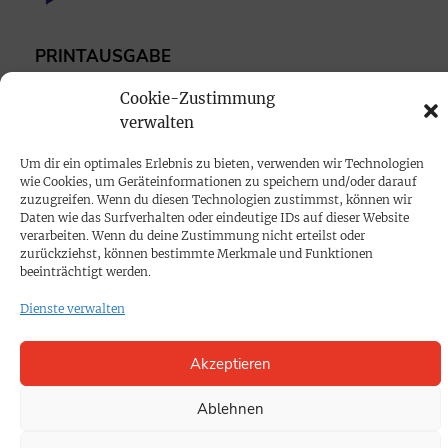
PRINTAUSGABE
Mediadaten
Cookie-Zustimmung
verwalten
PROKOMPAKT
Um dir ein optimales Erlebnis zu bieten, verwenden wir Technologien
Impressum
wie Cookies, um Geräteinformationen zu speichern und/oder darauf
zuzugreifen. Wenn du diesen Technologien zustimmst, können wir
Daten wie das Surfverhalten oder eindeutige IDs auf dieser Website
SPENDEN
verarbeiten. Wenn du deine Zustimmung nicht erteilst oder
zurückziehst, können bestimmte Merkmale und Funktionen
Datenschutz
beeinträchtigt werden.
Dienste verwalten
KONTAKT
Cookie-Richtlinie
Akzeptieren
Ablehnen