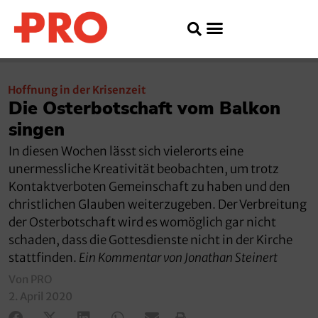
Hoffnung in der Krisenzeit
Die Osterbotschaft vom Balkon
singen
In diesen Wochen lässt sich vielerorts eine
unermessliche Kreativität beobachten, um trotz
Kontaktverboten Gemeinschaft zu haben und den
christlichen Glauben weiterzugeben. Der Verbreitung
der Osterbotschaft wird es womöglich gar nicht
schaden, dass die Gottesdienste nicht in der Kirche
stattfinden.
Ein Kommentar von Jonathan Steinert
Von PRO
2. April 2020