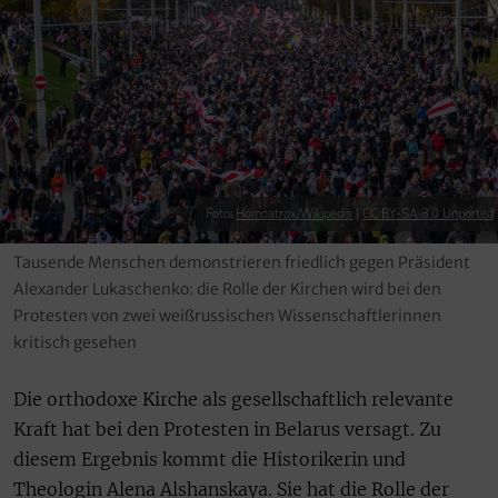
Foto:
Homoatrox/Wikipedia
|
CC BY-SA 3.0 Unported
Tausende Menschen demonstrieren friedlich gegen Präsident
Alexander Lukaschenko: die Rolle der Kirchen wird bei den
Protesten von zwei weißrussischen Wissenschaftlerinnen
kritisch gesehen
Die orthodoxe Kirche als gesellschaftlich relevante
Kraft hat bei den Protesten in Belarus versagt. Zu
diesem Ergebnis kommt die Historikerin und
Theologin Alena Alshanskaya. Sie hat die Rolle der