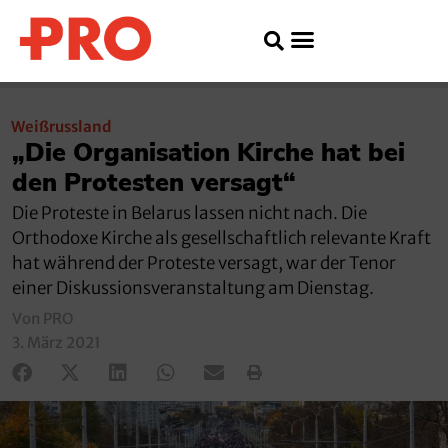
Weißrussland
„Die Organisation Kirche hat bei
den Protesten versagt“
Die Proteste in Belarus lassen nicht nach. Die
Orthodoxe Kirche als gesellschaftlich relevante Kraft
hat während der Proteste versagt, war der Tenor
einer Diskussionsveranstaltung am Dienstag.
Von PRO
3. März 2021