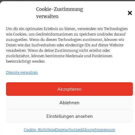
Mediadaten
Cookie-Zustimmung
verwalten
PROKOMPAKT
Um dir ein optimales Erlebnis zu bieten, verwenden wir Technologien
Impressum
wie Cookies, um Geräteinformationen zu speichern und/oder darauf
zuzugreifen. Wenn du diesen Technologien zustimmst, können wir
Daten wie das Surfverhalten oder eindeutige IDs auf dieser Website
SPENDEN
verarbeiten. Wenn du deine Zustimmung nicht erteilst oder
Datenschutz
zurückziehst, können bestimmte Merkmale und Funktionen
beeinträchtigt werden.
Dienste verwalten
KONTAKT
Cookie-Richtlinie
Akzeptieren
Ablehnen
Einstellungen ansehen
Cookie-Richtlinie
Datenschutzerklärung
Impressum