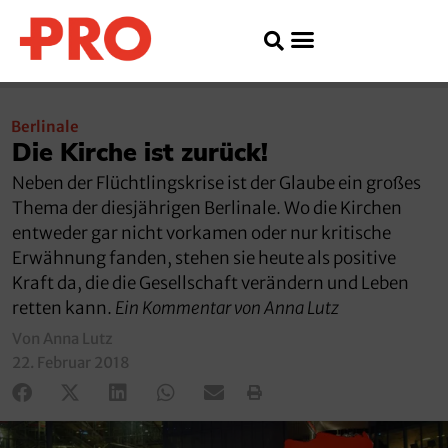
Berlinale
Die Kirche ist zurück!
Neben der Flüchtlingskrise ist der Glaube ein großes
Thema der diesjährigen Berlinale. Wo die Kirchen
entweder gar nicht vorkamen oder nur kritische
Erwähnung fanden, stehen sie heute als positive
Kraft da, die die Gesellschaft verändern und Leben
retten kann.
Ein Kommentar von Anna Lutz
Von Anna Lutz
22. Februar 2018