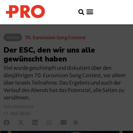
70. Eurovision Song Contest
ANALYSE
Der ESC, den wir uns alle
gewünscht haben
Viel wurde geschimpft und diskutiert über den
diesjährigen 70. Eurovision Song Contest, vor allem
über Israels Teilnahme. Das Ergebnis und auch der
Verlauf des Abends hat das Potenzial, alle Seiten zu
versöhnen.
Von Anna Lutz
17. Mai 2026