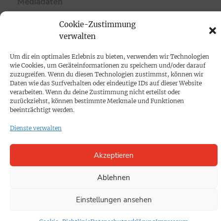
Mediadaten
Cookie-Zustimmung
PROKOMPAKT
verwalten
Impressum
Um dir ein optimales Erlebnis zu bieten, verwenden wir Technologien
wie Cookies, um Geräteinformationen zu speichern und/oder darauf
SPENDEN
zuzugreifen. Wenn du diesen Technologien zustimmst, können wir
Daten wie das Surfverhalten oder eindeutige IDs auf dieser Website
Datenschutz
verarbeiten. Wenn du deine Zustimmung nicht erteilst oder
zurückziehst, können bestimmte Merkmale und Funktionen
beeinträchtigt werden.
KONTAKT
Dienste verwalten
Cookie-Richtlinie
Akzeptieren
Ablehnen
Einstellungen ansehen