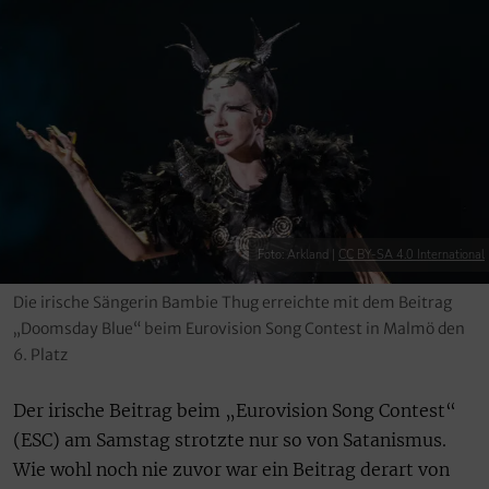
Foto: Arkland |
CC BY-SA 4.0 International
Die irische Sängerin Bambie Thug erreichte mit dem Beitrag
„Doomsday Blue“ beim Eurovision Song Contest in Malmö den
6. Platz
Der irische Beitrag beim „Eurovision Song Contest“
(ESC) am Samstag strotzte nur so von Satanismus.
Wie wohl noch nie zuvor war ein Beitrag derart von