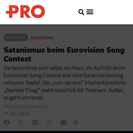
Eurovision
KOMMENTAR
Satanismus beim Eurovision Song
Contest
Sie bezeichnet sich selbst als Hexe, ihr Auftritt beim
Eurovision Song Contest war eine Satansanbetung
mitsamt Teufel. Die „non-binäre“ irische Künstlerin
„Bambie Thug“ steht natürlich für Toleranz. Außer,
es geht um Israel.
Von Jörn Schumacher
13. Mai 2024