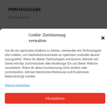
PRINTAUSGABE
Mediadaten
PROKOMPAKT
Cookie-Zustimmung
Impressum
verwalten
Um dir ein optimales Erlebnis zu bieten, verwenden wir Technologien
SPENDEN
wie Cookies, um Geräteinformationen zu speichern und/oder darauf
Datenschutz
zuzugreifen. Wenn du diesen Technologien zustimmst, können wir
Daten wie das Surfverhalten oder eindeutige IDs auf dieser Website
verarbeiten. Wenn du deine Zustimmung nicht erteilst oder
zurückziehst, können bestimmte Merkmale und Funktionen
KONTAKT
beeinträchtigt werden.
Cookie-Richtlinie
Dienste verwalten
Akzeptieren