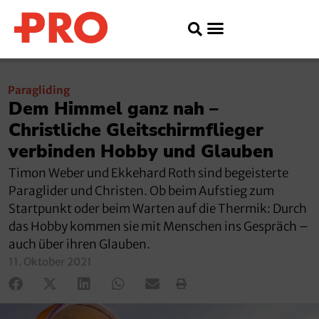
Paragliding
Dem Himmel ganz nah –
Christliche Gleitschirmflieger
verbinden Hobby und Glauben
Timon Weber und Ekkehard Roth sind begeisterte
Paraglider und Christen. Ob beim Aufstieg zum
Startpunkt oder beim Warten auf die Thermik: Durch
das Hobby kommen sie mit Menschen ins Gespräch –
auch über ihren Glauben.
11. Oktober 2021