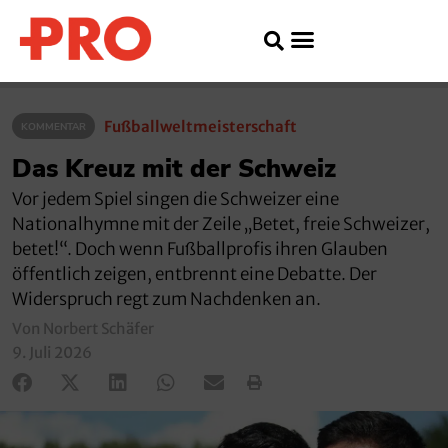
Fußballweltmeisterschaft
KOMMENTAR
Das Kreuz mit der Schweiz
Vor jedem Spiel singen die Schweizer eine
Nationalhymne mit der Zeile „Betet, freie Schweizer,
betet!“. Doch wenn Fußballprofis ihren Glauben
öffentlich zeigen, entbrennt eine Debatte. Der
Widerspruch regt zum Nachdenken an.
Von Norbert Schäfer
9. Juli 2026