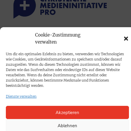
PRINTAUSGABE
Cookie-Zustimmung
verwalten
Mediadaten
Um dir ein optimales Erlebnis zu bieten, verwenden wir Technologien
PROKOMPAKT
wie Cookies, um Geräteinformationen zu speichern und/oder darauf
zuzugreifen. Wenn du diesen Technologien zustimmst, können wir
Impressum
Daten wie das Surfverhalten oder eindeutige IDs auf dieser Website
verarbeiten. Wenn du deine Zustimmung nicht erteilst oder
zurückziehst, können bestimmte Merkmale und Funktionen
SPENDEN
beeinträchtigt werden.
Datenschutz
Dienste verwalten
KONTAKT
Akzeptieren
Cookie-Richtlinie
Ablehnen