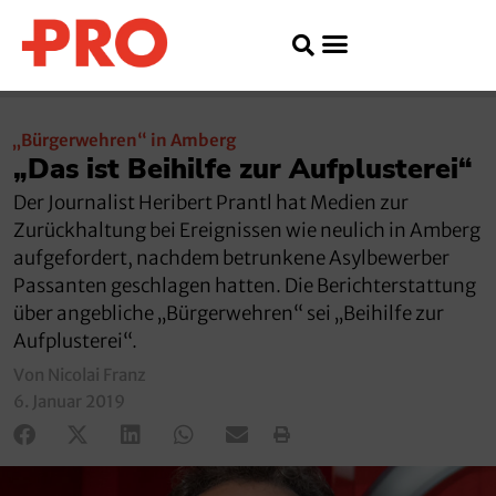
„Bürgerwehren“ in Amberg
„Das ist Beihilfe zur Aufplusterei“
Der Journalist Heribert Prantl hat Medien zur
Zurückhaltung bei Ereignissen wie neulich in Amberg
aufgefordert, nachdem betrunkene Asylbewerber
Passanten geschlagen hatten. Die Berichterstattung
über angebliche „Bürgerwehren“ sei „Beihilfe zur
Aufplusterei“.
Von Nicolai Franz
6. Januar 2019