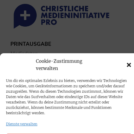
PRINTAUSGABE
Mediadaten
Cookie-Zustimmung
verwalten
PROKOMPAKT
Impressum
Um dir ein optimales Erlebnis zu bieten, verwenden wir Technologien
wie Cookies, um Geräteinformationen zu speichern und/oder darauf
zuzugreifen. Wenn du diesen Technologien zustimmst, können wir
SPENDEN
Daten wie das Surfverhalten oder eindeutige IDs auf dieser Website
verarbeiten. Wenn du deine Zustimmung nicht erteilst oder
Datenschutz
zurückziehst, können bestimmte Merkmale und Funktionen
beeinträchtigt werden.
KONTAKT
Dienste verwalten
Cookie-Richtlinie