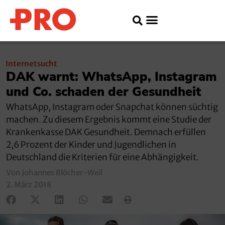
Internetsucht
DAK warnt: WhatsApp, Instagram
und Co. schaden der Gesundheit
WhatsApp, Instagram oder Snapchat können süchtig
machen. Zu diesem Ergebnis kommt eine Studie der
Krankenkasse DAK Gesundheit. Demnach erfüllen
2,6 Prozent der Kinder und Jugendlichen in
Deutschland die Kriterien für eine Abhängigkeit.
Von Johannes Blöcher-Weil
2. März 2018