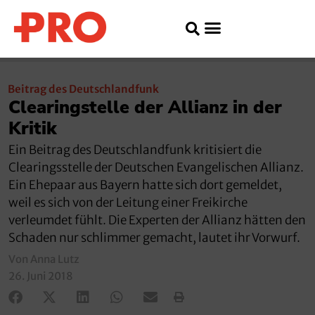
Beitrag des Deutschlandfunk
Clearingstelle der Allianz in der
Kritik
Ein Beitrag des Deutschlandfunk kritisiert die
Clearingsstelle der Deutschen Evangelischen Allianz.
Ein Ehepaar aus Bayern hatte sich dort gemeldet,
weil es sich von der Leitung einer Freikirche
verleumdet fühlt. Die Experten der Allianz hätten den
Schaden nur schlimmer gemacht, lautet ihr Vorwurf.
Von Anna Lutz
26. Juni 2018