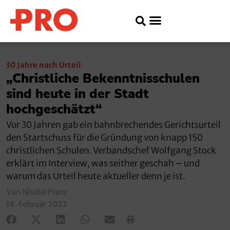
30 Jahre nach Urteil
„Christliche Bekenntnisschulen
sind heute in der Stadt
hochgeschätzt“
Vor 30 Jahren gab ein bahnbrechendes Gerichtsurteil
den Startschuss für die Gründung von knapp 150
christlichen Schulen. Verbandschef Wolfgang Stock
erklärt im Interview, was seither geschah – und
warum das Urteil heute aktueller denn je ist.
Von Nicolai Franz
18. Februar 2022