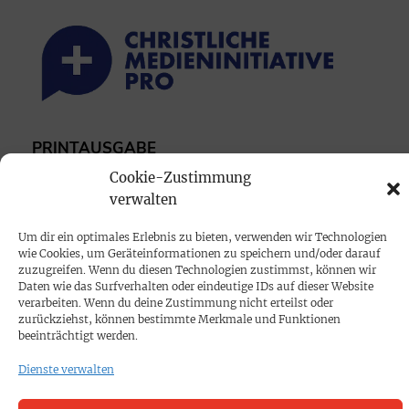
PRINTAUSGABE
Mediadaten
Cookie-Zustimmung
verwalten
PROKOMPAKT
Um dir ein optimales Erlebnis zu bieten, verwenden wir Technologien
wie Cookies, um Geräteinformationen zu speichern und/oder darauf
Impressum
zuzugreifen. Wenn du diesen Technologien zustimmst, können wir
Daten wie das Surfverhalten oder eindeutige IDs auf dieser Website
verarbeiten. Wenn du deine Zustimmung nicht erteilst oder
SPENDEN
zurückziehst, können bestimmte Merkmale und Funktionen
beeinträchtigt werden.
Datenschutz
Dienste verwalten
KONTAKT