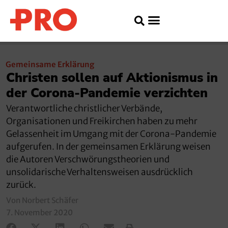
Gemeinsame Erklärung
Christen sollen auf Aktionismus in
der Corona-Pandemie verzichten
Verantwortliche christlicher Verbände,
Organisationen und Freikirchen haben zu mehr
Gelassenheit im Umgang mit der Corona-Pandemie
aufgerufen. In der gemeinsamen Erklärung weisen
die Autoren Verschwörungstheorien und
unsolidarische Verhaltensweisen ausdrücklich
zurück.
Von Norbert Schäfer
7. November 2020