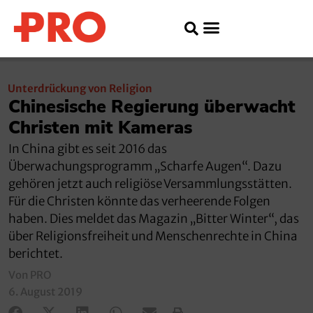
Unterdrückung von Religion
Chinesische Regierung überwacht
Christen mit Kameras
In China gibt es seit 2016 das
Überwachungsprogramm „Scharfe Augen“. Dazu
gehören jetzt auch religiöse Versammlungsstätten.
Für die Christen könnte das verheerende Folgen
haben. Dies meldet das Magazin „Bitter Winter“, das
über Religionsfreiheit und Menschenrechte in China
berichtet.
Von PRO
6. August 2019