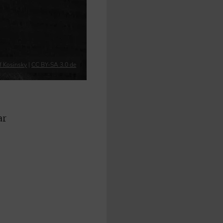
f Kosinsky
|
CC BY-SA 3.0 de
ar