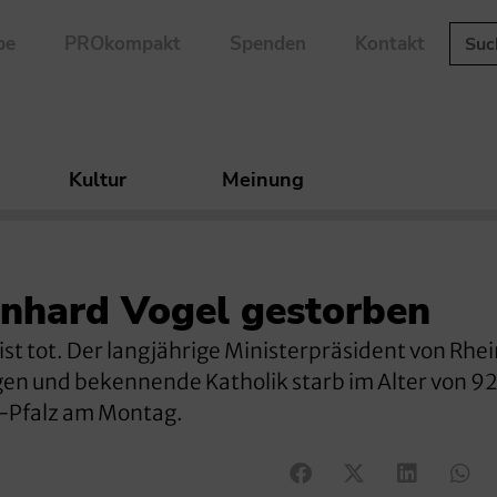
be
PROkompakt
Spenden
Kontakt
Kultur
Meinung
rnhard Vogel gestorben
ist tot. Der langjährige Ministerpräsident von Rhe
ngen und bekennende Katholik starb im Alter von 92
d-Pfalz am Montag.