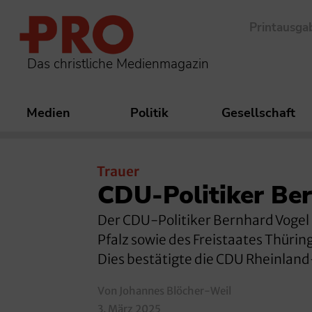
Printausga
Das christliche Medienmagazin
Medien
Politik
Gesellschaft
Trauer
CDU-Politiker Be
Der CDU-Politiker Bernhard Vogel 
Pfalz sowie des Freistaates Thüri
Dies bestätigte die CDU Rheinlan
Von Johannes Blöcher-Weil
3. März 2025