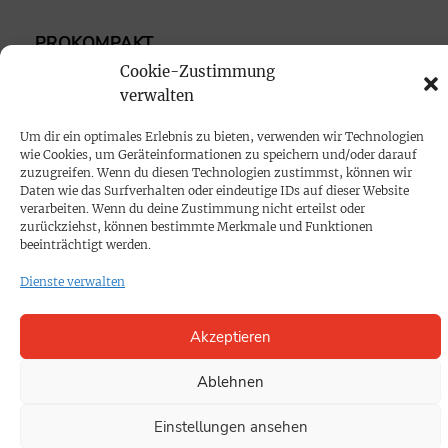
PROKOMPAKT
Cookie-Zustimmung
Impressum
verwalten
SPENDEN
Um dir ein optimales Erlebnis zu bieten, verwenden wir Technologien
wie Cookies, um Geräteinformationen zu speichern und/oder darauf
Datenschutz
zuzugreifen. Wenn du diesen Technologien zustimmst, können wir
Daten wie das Surfverhalten oder eindeutige IDs auf dieser Website
verarbeiten. Wenn du deine Zustimmung nicht erteilst oder
KONTAKT
zurückziehst, können bestimmte Merkmale und Funktionen
beeinträchtigt werden.
Cookie-Richtlinie
Dienste verwalten
Akzeptieren
Ablehnen
Einstellungen ansehen