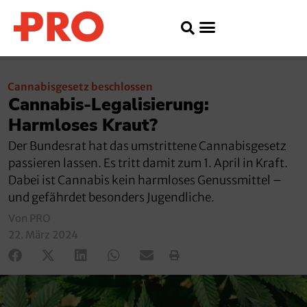
Cannabisgesetz beschlossen
Cannabis-Legalisierung:
Harmloses Kraut?
Der Bundesrat hat das umstrittene Cannabisgesetz
passieren lassen. Es tritt damit zum 1. April in Kraft.
Dabei ist Cannabis kein harmloses Genussmittel –
und gefährdet besonders Jugendliche.
Von PRO
22. März 2024