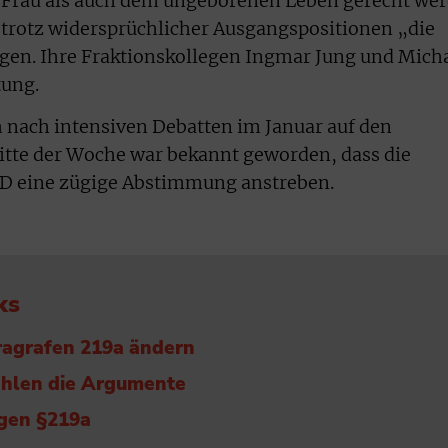
Frau als auch dem ungeborenen Leben gerecht wer
 trotz widersprüchlicher Ausgangspositionen „die
gen. Ihre Fraktionskollegen Ingmar Jung und Mich
tung.
ch nach intensiven Debatten im Januar auf den
itte der Woche war bekannt geworden, dass die
D eine zügige Abstimmung anstreben.
ks
ragrafen 219a ändern
ehlen die Argumente
gen §219a