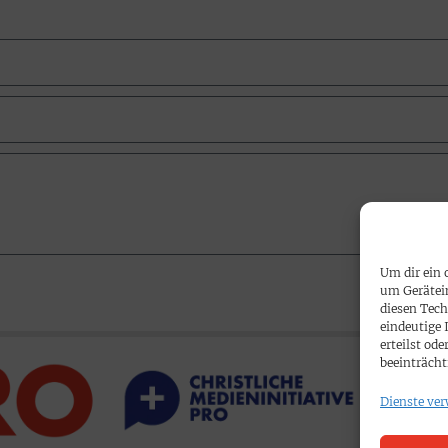
Um dir ein 
um Gerätei
diesen Tech
eindeutige 
erteilst o
beeinträcht
Dienste ver