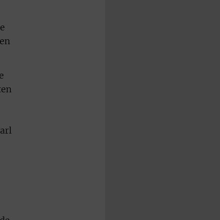
ge
gen
e
ten
arl