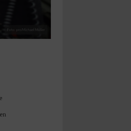
Foto: pro/Michael Müller
e
len