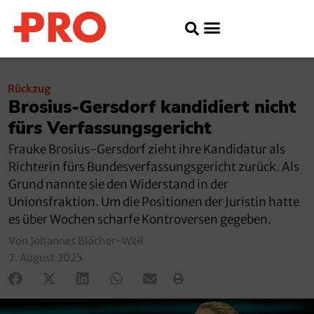
Rückzug
Brosius-Gersdorf kandidiert nicht
fürs Verfassungsgericht
Frauke Brosius-Gersdorf zieht ihre Kandidatur als
Richterin fürs Bundesverfassungsgericht zurück. Als
Grund nannte sie den Widerstand in der
Unionsfraktion. Um die Positionen der Juristin hatte
es über Wochen scharfe Kontroversen gegeben.
Von Johannes Blöcher-Weil
7. August 2025