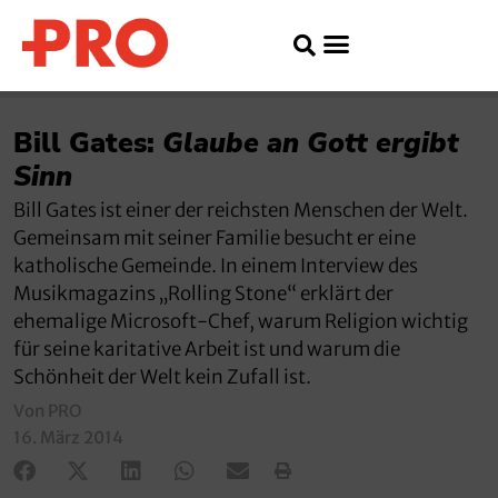
Bill Gates:
Glaube an Gott ergibt
Sinn
Bill Gates ist einer der reichsten Menschen der Welt.
Gemeinsam mit seiner Familie besucht er eine
katholische Gemeinde. In einem Interview des
Musikmagazins „Rolling Stone“ erklärt der
ehemalige Microsoft-Chef, warum Religion wichtig
für seine karitative Arbeit ist und warum die
Schönheit der Welt kein Zufall ist.
Von PRO
16. März 2014