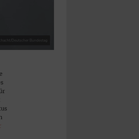
chacht/Deutscher Bundestag
e
es
ür
t
tus
h
r