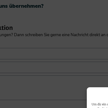
 uns übernehmen?​
ktion
gungen? Dann schreiben Sie gerne eine Nachricht direkt an
Um dir ein 