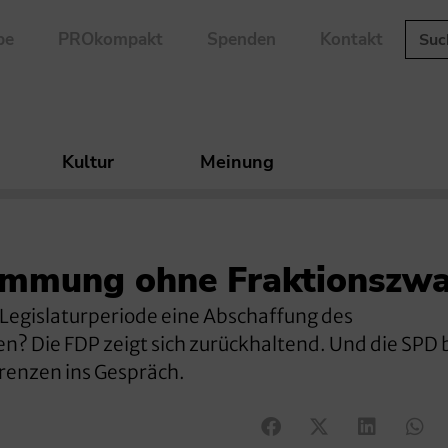
be
PROkompakt
Spenden
Kontakt
Kultur
Meinung
immung ohne Fraktionszw
 Legislaturperiode eine Abschaffung des
? Die FDP zeigt sich zurückhaltend. Und die SPD 
renzen ins Gespräch.