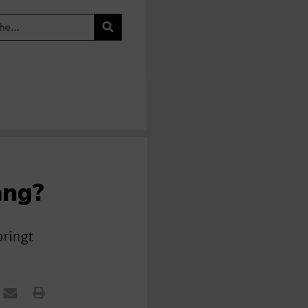
ang?
bringt