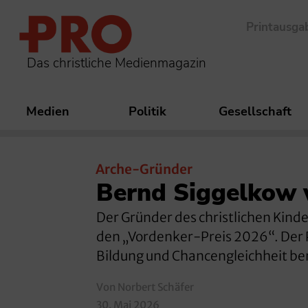
Printausga
Das christliche Medienmagazin
Medien
Politik
Gesellschaft
Arche-Gründer
Bernd Siggelkow 
Der Gründer des christlichen Kind
den „Vordenker-Preis 2026“. Der P
Bildung und Chancengleichheit ben
Von Norbert Schäfer
30. Mai 2026