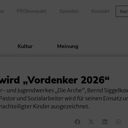
be
PROkompakt
Spenden
Kontakt
Kultur
Meinung
wird „Vordenker 2026“
er- und Jugendwerkes „Die Arche“, Bernd Siggelkow
astor und Sozialarbeiter wird für seinen Einsatz 
achteiligter Kinder ausgezeichnet.