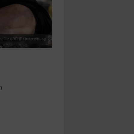
o: Die ARCHE Kinderstiftung
n