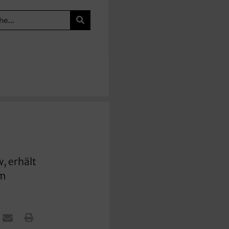
, erhält
um