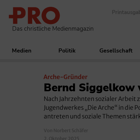
Printausga
Das christliche Medienmagazin
Medien
Politik
Gesellschaft
Arche-Gründer
Bernd Siggelkow wa
Nach Jahrzehnten sozialer Arbeit z
Jugendwerkes „Die Arche“ in die Pol
antreten und soziale Themen stärke
Von Norbert Schäfer
2. Oktober 2025