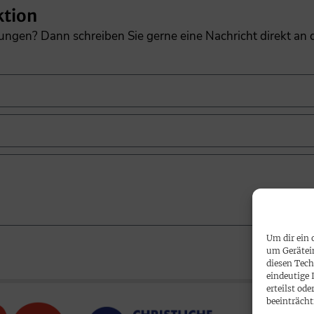
ktion
gungen? Dann schreiben Sie gerne eine Nachricht direkt an
Um dir ein 
um Gerätei
diesen Tech
eindeutige 
erteilst o
beeinträcht