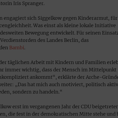
rin Iris Spranger.
en engagiert sich Siggelkow gegen Kinderarmut, für
gleichheit. Was einst als kleine lokale Initiative
ndesweiten Bewegung entwickelt. Für seinen Einsat
n Verdienstorden des Landes Berlin, das
 den
Bambi
.
 der täglichen Arbeit mit Kindern und Familien erleb
 war immer wichtig, dass der Mensch im Mittelpunkt
 unkompliziert ankommt“, erklärte der Arche-Gründ
iter: „Das hat mich auch motiviert, politisch akti
eden, sondern zu handeln.“
elkow erst im vergangenen Jahr der CDU beigetreten
en, die fest in der demokratischen Mitte stehe und 