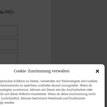
 die PRO-
Cookie-Zustimmung verwalten
optimales Erlebnis zu bieten, verwenden wir Technologien wie Cookies,
nformationen zu speichern und/oder darauf zuzugreifen. Wenn du
nologien zustimmst, können wir Daten wie das Surfverhalten oder
IDs auf dieser Website verarbeiten. Wenn du deine Zustimmung nicht
der zurückziehst, können bestimmte Merkmale und Funktionen
igt werden.