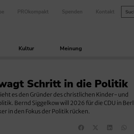
be
PROkompakt
Spenden
Kontakt
Kultur
Meinung
gt Schritt in die Politik
ieht es den Gründer des christlichen Kinder- und
itik. Bernd Siggelkow will 2026 für die CDU in Berl
r in den Fokus der Politik rücken.