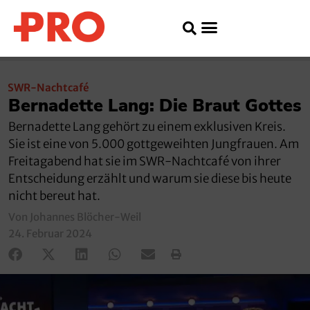
SWR-Nachtcafé
Bernadette Lang: Die Braut Gottes
Bernadette Lang gehört zu einem exklusiven Kreis.
Sie ist eine von 5.000 gottgeweihten Jungfrauen. Am
Freitagabend hat sie im SWR-Nachtcafé von ihrer
Entscheidung erzählt und warum sie diese bis heute
nicht bereut hat.
Von Johannes Blöcher-Weil
24. Februar 2024