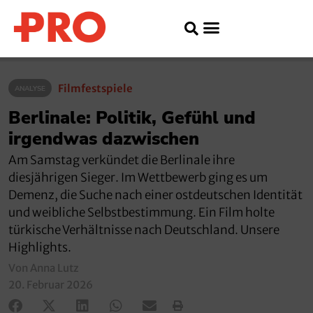
Filmfestspiele
ANALYSE
Berlinale: Politik, Gefühl und
irgendwas dazwischen
Am Samstag verkündet die Berlinale ihre
diesjährigen Sieger. Im Wettbewerb ging es um
Demenz, die Suche nach einer ostdeutschen Identität
und weibliche Selbstbestimmung. Ein Film holte
türkische Verhältnisse nach Deutschland. Unsere
Highlights.
Von Anna Lutz
20. Februar 2026